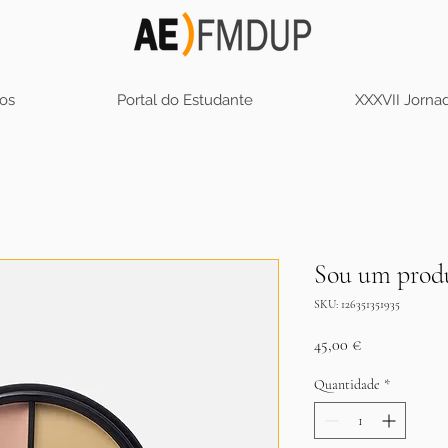
os
Portal do Estudante
XXXVII Jorn
Sou um prod
SKU: 126351351935
Preço
45,00 €
Quantidade
*