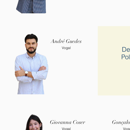
André Guedes
De
Vogal
Pol
Giovanna Coser
Gonçalo
Vogal
Vog