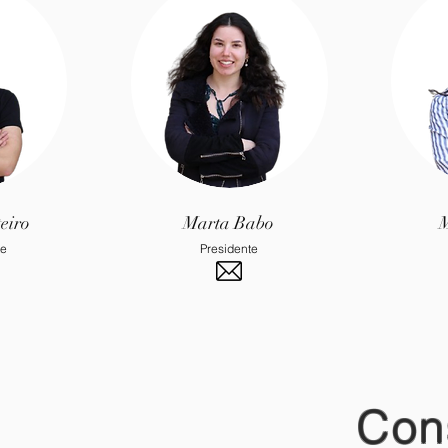
eiro
Marta Babo
M
te
Presidente
Con