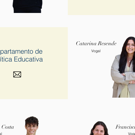
Catarina
Resende
partamento de
Vogal
ítica Educativa
 Costa
Francisc
al
Vog