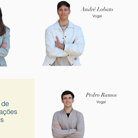
André Lobato
Vogal
Pedro Ramos
 de
Vogal
lações
is