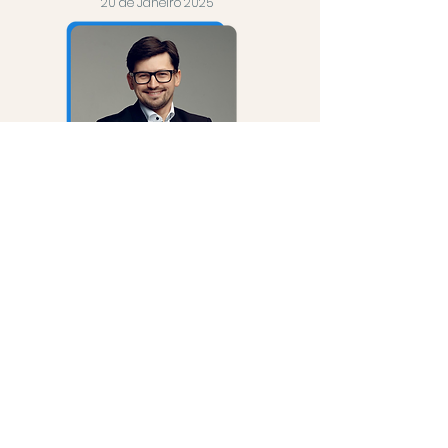
20 de Janeiro 2025
Dr. Myroslav Solonko
Inscrição
CV